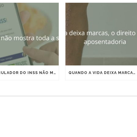
O SIMULADOR DO INSS NÃO MOSTRA TODA A SUA APOSENTADORIA
QUANDO A VIDA DEIXA MARCAS, O DIREITO PODE ANTECIPAR A APOSENTADORIA