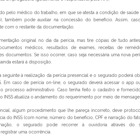
ido pelo médico do trabalho, em que se atesta a condição de saúde
), também pode auxiliar na concessão do benefício. Assim, cas
te com o restante da documentação.
entação original no dia da perícia, mas tire cópias de tudo antes
ocumentos médicos, resultados de exames, receitas de remédi
ses documentos. Se isso ocorrer, caso seja necessária uma nova perí
 ainda estará à disposição.
 seguinte à realização da perícia presencial e o segurado poderá ob
SS. Em caso de perícia on-line, o segurado deverá acessar o app o
processo administrativo. Caso tenha feito o cadastro e fornecid
s, o INSS atualiza o andamento do requerimento por meio de mensage
sencial, algum procedimento que lhe pareça incorreto, deve protoco
cia do INSS (com nome, número do benefício, CPF e narração do fato
ação, o segurado pode recorrer à ouvidoria através do s
 registrar uma ocorrência.