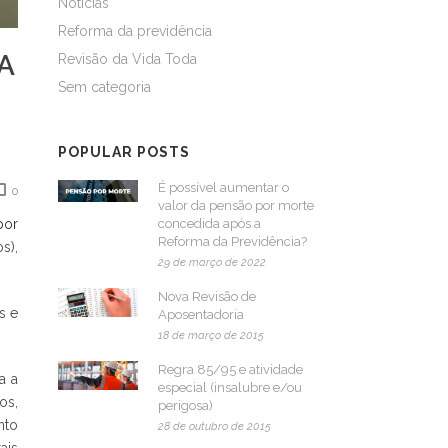
Notícias
Reforma da previdência
A
Revisão da Vida Toda
Sem categoria
POPULAR POSTS
É possível aumentar o
0
valor da pensão por morte
por
concedida após a
Reforma da Previdência?
s),
29 de março de 2022
Nova Revisão de
s e
Aposentadoria
18 de março de 2015
Regra 85/95 e atividade
a a
especial (insalubre e/ou
os,
perigosa)
nto
28 de outubro de 2015