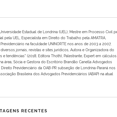
niversidade Estadual de Londrina (UEL), Mestre em Processo Civil p
ial pela UEL, Especialista em Direito do Trabalho pela AMATRA,
to Previdenciário na faculdade UNINORTE nos anos de 2003 a 2007,
diversos jornais, revistas e sites jurídicos, Autora e Organizadora do
des e tendências” (2018, Editora Thoth), Palestrante, Expert em cálculos
na área, Sócia e Gestora do Escritório Brandão Canella Advogados
ireito Previdenciário da OAB-PR subseção de Londrina-Paraná nos
ssociação Brasileira dos Advogados Previdenciários (ABAP) na atual
TAGENS RECENTES