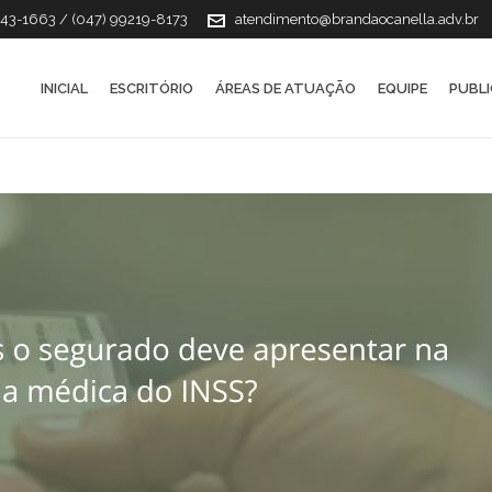
143-1663 / (047) 99219-8173
atendimento@brandaocanella.adv.br
INICIAL
ESCRITÓRIO
ÁREAS DE ATUAÇÃO
EQUIPE
PUBL