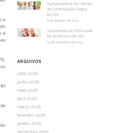
ais
Aposentadoria Por Tempo
de Contribuição: Regra
85/95
o a
8 de outubro de 2015
 do
Aposentado do INSS pode
o é
ter acréscimo de 25%
seu
19 de setembro de 2014
S),
ARQUIVOS
(ou
julho 2026
junho 2026
CNH
maio 2026
abril 2026
 de
março 2026
fevereiro 2026
janeiro 2026
ado
dezembro 2025