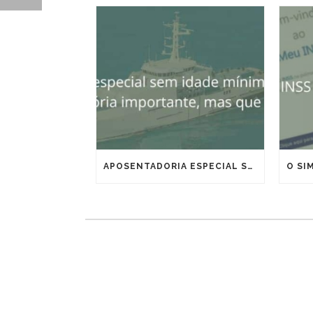
APOSENTADORIA ESPECIAL SEM IDADE MÍNIMA PARA MARÍTIMOS E OFFSHORE: VITÓRIA IMPORTANTE, MAS QUE EXIGE ESTRATÉGIA