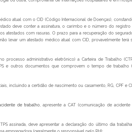
ologia ou outra, comprovante de internações hospitalares e em hospit
médico atual com o CID (Código Internacional de Doenças), constand
testado deve conter a assinatura, o carimbo e o número do registro
os atestados com rasuras. O prazo para a recuperação do segurad
não levar um atestado médico atual com CID, provavelmente terá 
 processo administrativo eletrônico) a Carteira de Trabalho (CTP
s GPS e outros documentos que comprovem o tempo de trabalho 
is, incluindo a certidão de nascimento ou casamento, RG, CPF e 
acidente de trabalho
, apresente a CAT (comunicação de acidente
PS assinada, deve apresentar a declaração do último dia trabalh
sa empregadora (geralmente o responsável pelo RH);