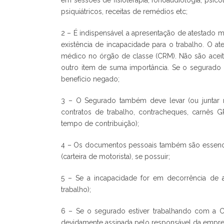
em sessões de fisioterapia, fonoaudiologia, psic
psiquiátricos, receitas de remédios etc;
2 – É indispensável a apresentação de atestado 
existência de incapacidade para o trabalho. O a
médico no órgão de classe (CRM). Não são aceit
outro item de suma importância. Se o segurado 
benefício negado;
3 – O Segurado também deve levar (ou juntar no
contratos de trabalho, contracheques, carnê
tempo de contribuição);
4 – Os documentos pessoais também são essencia
(carteira de motorista), se possuir;
5 – Se a incapacidade for em decorrência de
trabalho);
6 – Se o segurado estiver trabalhando com a CT
devidamente assinada pelo responsável da empre