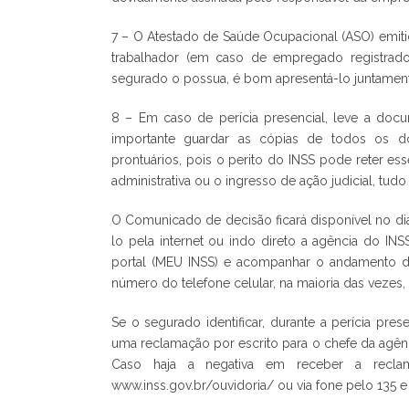
7 – O Atestado de Saúde Ocupacional (ASO) emit
trabalhador (em caso de empregado registrado
segurado o possua, é bom apresentá-lo juntamen
8 – Em caso de perícia presencial, leve a docum
importante guardar as cópias de todos os d
prontuários, pois o perito do INSS pode reter es
administrativa ou o ingresso de ação judicial, tudo
O Comunicado de decisão ficará disponível no dia
lo pela internet ou indo direto a agência do IN
portal (MEU INSS) e acompanhar o andamento do 
número do telefone celular, na maioria das veze
Se o segurado identificar, durante a perícia pre
uma reclamação por escrito para o chefe da agên
Caso haja a negativa em receber a reclam
www.inss.gov.br/ouvidoria/ ou via fone pelo 135 e