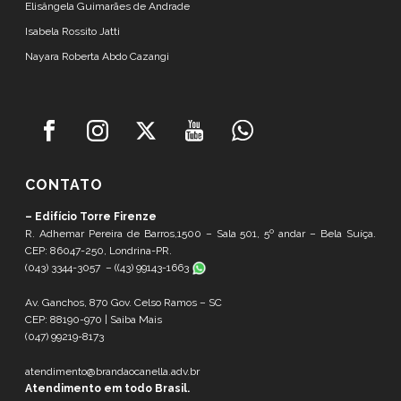
Elisângela Guimarães de Andrade
Isabela Rossito Jatti
Nayara Roberta Abdo Cazangi
CONTATO
– Edifício Torre Firenze
R. Adhemar Pereira de Barros,1500 – Sala 501, 5º andar – Bela Suíça.
CEP: 86047-250, Londrina-PR.
(043) 3344-3057 – (
(43) 99143-1663
Av. Ganchos, 870 Gov. Celso Ramos – SC
CEP: 88190-970 |
Saiba Mais
(047) 99219-8173
atendimento@brandaocanella.adv.br
Atendimento em todo Brasil.