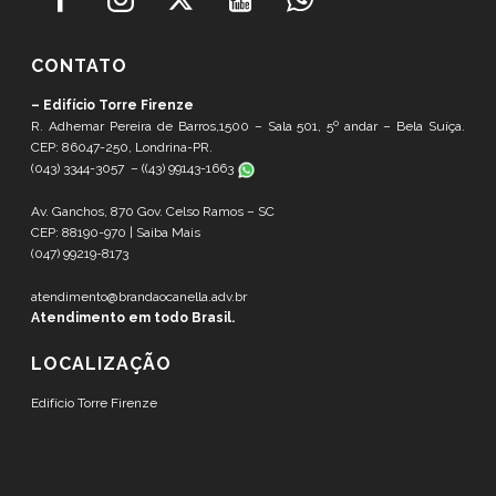
CONTATO
– Edifício Torre Firenze
R. Adhemar Pereira de Barros,1500 – Sala 501, 5º andar – Bela Suíça.
CEP: 86047-250, Londrina-PR.
(043) 3344-3057 – (
(43) 99143-1663
Av. Ganchos, 870 Gov. Celso Ramos – SC
CEP: 88190-970 |
Saiba Mais
(047) 99219-8173
atendimento@brandaocanella.adv.br
Atendimento em todo Brasil.
LOCALIZAÇÃO
Edifício Torre Firenze