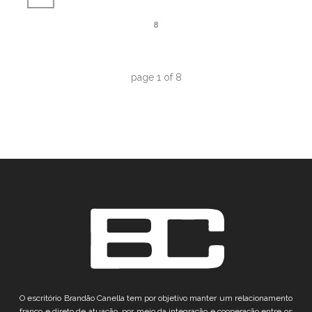
8
page
1
of
8
O escritório Brandão Canella tem por objetivo manter um relacionamento
franco e direto de atuação, por meio da integração e cooperação entre os