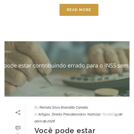
READ MORE
By
Renata Silva Brandão Canella
In
Artigos
,
Direito Previdenciário
,
Notícias
Posted
13 de
abril de 2026
Você pode estar