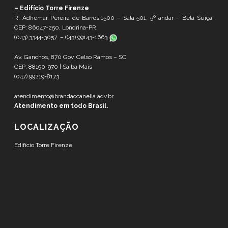
– Edifício Torre Firenze
R. Adhemar Pereira de Barros,1500 – Sala 501, 5º andar – Bela Suíça.
CEP: 86047-250, Londrina-PR.
(043) 3344-3057 – (
(43) 99143-1663
Av. Ganchos, 870 Gov. Celso Ramos – SC
CEP: 88190-970 |
Saiba Mais
(047) 99219-8173
atendimento@brandaocanella.adv.br
Atendimento em todo Brasil.
LOCALIZAÇÃO
Edifício Torre Firenze