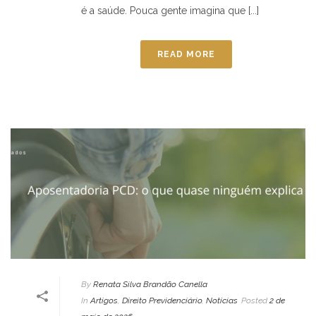
é a saúde. Pouca gente imagina que [...]
READ MORE
By
Renata Silva Brandão Canella
In
Artigos
,
Direito Previdenciário
,
Notícias
Posted
2 de