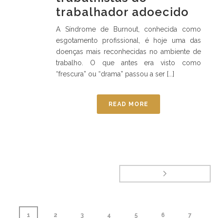
trabalhador adoecido
A Síndrome de Burnout, conhecida como
esgotamento profissional, é hoje uma das
doenças mais reconhecidas no ambiente de
trabalho. O que antes era visto como
“frescura” ou “drama” passou a ser [...]
READ MORE
1
2
3
4
5
6
7