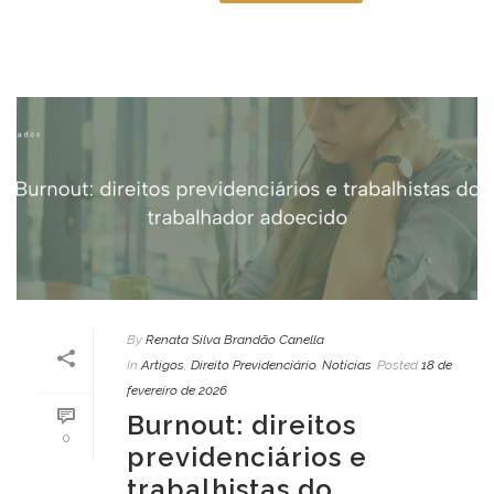
By
Renata Silva Brandão Canella
In
Artigos
,
Direito Previdenciário
,
Notícias
Posted
18 de
fevereiro de 2026
Burnout: direitos
0
previdenciários e
trabalhistas do