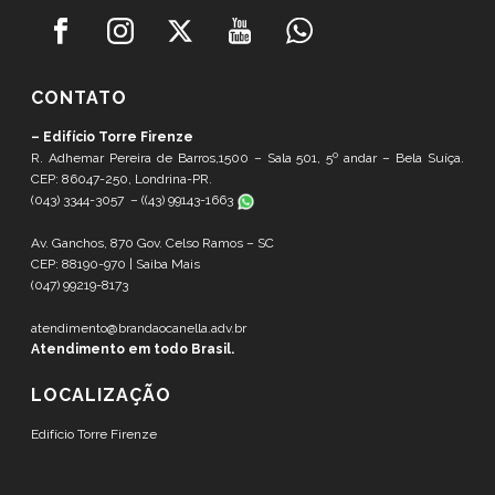
CONTATO
– Edifício Torre Firenze
R. Adhemar Pereira de Barros,1500 – Sala 501, 5º andar – Bela Suíça.
CEP: 86047-250, Londrina-PR.
(043) 3344-3057 – (
(43) 99143-1663
Av. Ganchos, 870 Gov. Celso Ramos – SC
CEP: 88190-970 |
Saiba Mais
(047) 99219-8173
atendimento@brandaocanella.adv.br
Atendimento em todo Brasil.
LOCALIZAÇÃO
Edifício Torre Firenze