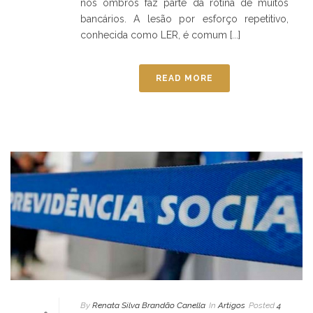
nos ombros faz parte da rotina de muitos
bancários. A lesão por esforço repetitivo,
conhecida como LER, é comum [...]
READ MORE
By
Renata Silva Brandão Canella
In
Artigos
Posted
4