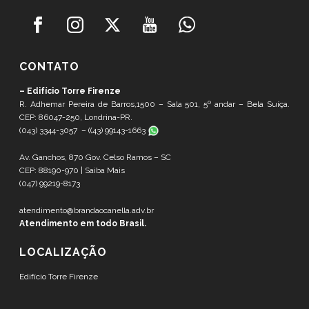
CONTATO
– Edifício Torre Firenze
R. Adhemar Pereira de Barros,1500 – Sala 501, 5º andar – Bela Suíça.
CEP: 86047-250, Londrina-PR.
(043) 3344-3057 – (
(43) 99143-1663
Av. Ganchos, 870 Gov. Celso Ramos – SC
CEP: 88190-970 |
Saiba Mais
(047) 99219-8173
atendimento@brandaocanella.adv.br
Atendimento em todo Brasil.
LOCALIZAÇÃO
Edifício Torre Firenze