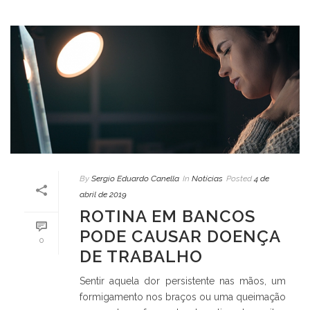
By
Sergio Eduardo Canella
In
Notícias
Posted
4 de
abril de 2019
ROTINA EM BANCOS
PODE CAUSAR DOENÇA
0
DE TRABALHO
Sentir aquela dor persistente nas mãos, um
formigamento nos braços ou uma queimação