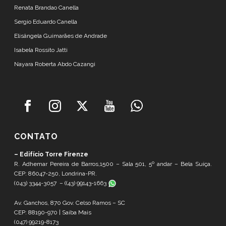
Renata Brandao Canella
Sergio Eduardo Canella
Elisângela Guimarães de Andrade
Isabela Rossito Jatti
Nayara Roberta Abdo Cazangi
CONTATO
– Edifício Torre Firenze
R. Adhemar Pereira de Barros,1500 – Sala 501, 5º andar – Bela Suíça.
CEP: 86047-250, Londrina-PR.
(043) 3344-3057 – (
(43) 99143-1663
Av. Ganchos, 870 Gov. Celso Ramos – SC
CEP: 88190-970 |
Saiba Mais
(047) 99219-8173