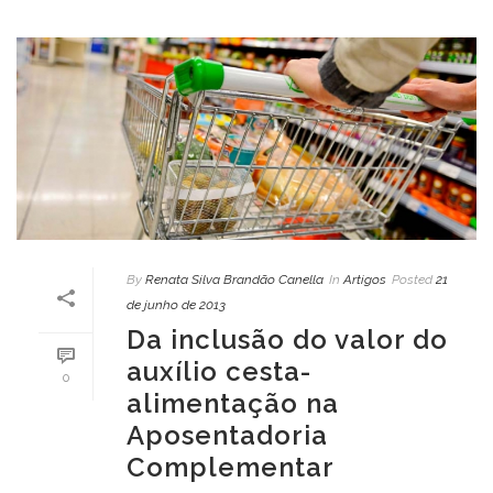
By
Renata Silva Brandão Canella
In
Artigos
Posted
21
de junho de 2013
Da inclusão do valor do
auxílio cesta-
0
alimentação na
Aposentadoria
Complementar