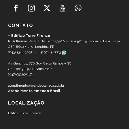
CONTATO
– Edifício Torre Firenze
R. Adhemar Pereira de Barros,1500 – Sala 501, 5º andar – Bela Suíça.
CEP: 86047-250, Londrina-PR.
(043) 3344-3057 – (
(43) 99143-1663
Av. Ganchos, 870 Gov. Celso Ramos – SC
CEP: 88190-970 |
Saiba Mais
(047) 99219-8173
atendimento@brandaocanella.adv.br
Atendimento em todo Brasil.
LOCALIZAÇÃO
Edifício Torre Firenze