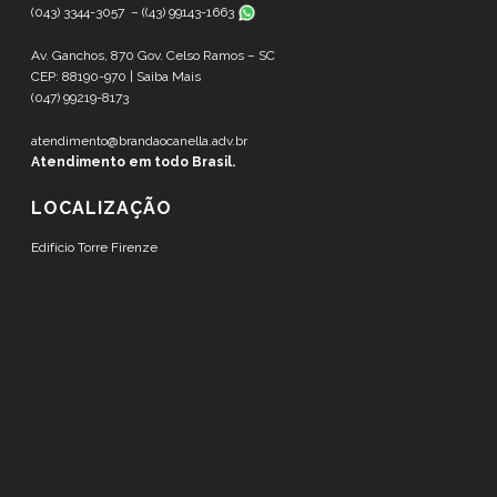
(043) 3344-3057 – (
(43) 99143-1663
Av. Ganchos, 870 Gov. Celso Ramos – SC
CEP: 88190-970 |
Saiba Mais
(047) 99219-8173
atendimento@brandaocanella.adv.br
Atendimento em todo Brasil.
LOCALIZAÇÃO
Edifício Torre Firenze