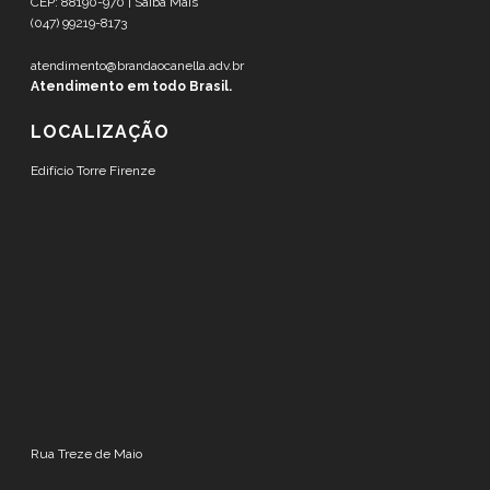
CEP: 88190-970 |
Saiba Mais
(047) 99219-8173
atendimento@brandaocanella.adv.br
Atendimento em todo Brasil.
LOCALIZAÇÃO
Edifício Torre Firenze
Rua Treze de Maio