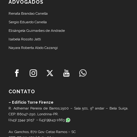
ADVOGADOS
Renata Brandao Canella
Sergio Eduardo Canella
Elisângela Guimarães de Andrade
Isabela Rossito Jatti
Nayara Roberta Abdo Cazangi
CONTATO
– Edifício Torre Firenze
R. Adhemar Pereira de Barros,1500 – Sala 501, 5º andar – Bela Suíça.
CEP: 86047-250, Londrina-PR.
(043) 3344-3057 – (
(43) 99143-1663
Av. Ganchos, 870 Gov. Celso Ramos – SC