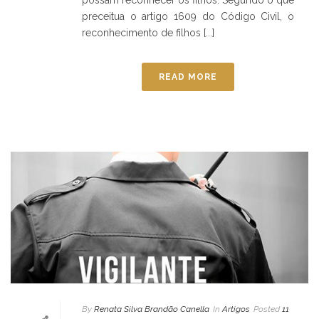
possam reconhecer os filhos. Segundo o que
preceitua o artigo 1609 do Código Civil, o
reconhecimento de filhos [...]
READ MORE
By
Renata Silva Brandão Canella
In
Artigos
Posted
11