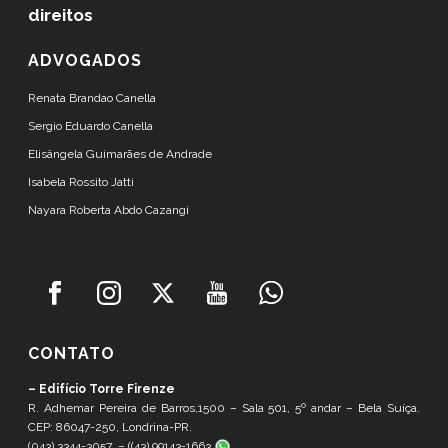
direitos
ADVOGADOS
Renata Brandao Canella
Sergio Eduardo Canella
Elisângela Guimarães de Andrade
Isabela Rossito Jatti
Nayara Roberta Abdo Cazangi
CONTATO
– Edifício Torre Firenze
R. Adhemar Pereira de Barros,1500 – Sala 501, 5º andar – Bela Suíça.
CEP: 86047-250, Londrina-PR.
(043) 3344-3057 – (
(43) 99143-1663