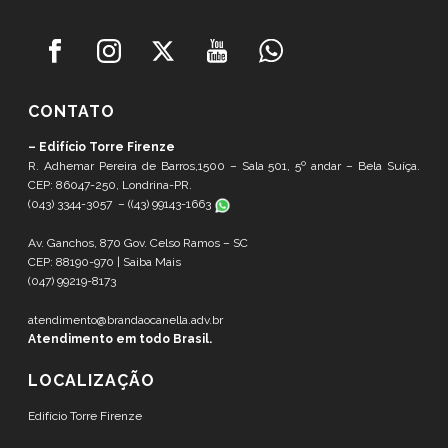
CONTATO
– Edifício Torre Firenze
R. Adhemar Pereira de Barros,1500 – Sala 501, 5º andar – Bela Suíça.
CEP: 86047-250, Londrina-PR.
(043) 3344-3057 – (
(43) 99143-1663
Av. Ganchos, 870 Gov. Celso Ramos – SC
CEP: 88190-970 |
Saiba Mais
(047) 99219-8173
atendimento@brandaocanella.adv.br
Atendimento em todo Brasil.
LOCALIZAÇÃO
Edifício Torre Firenze