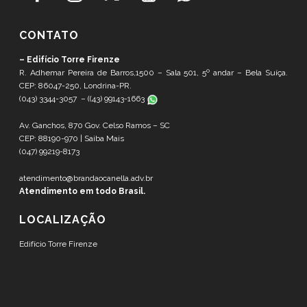
CONTATO
– Edifício Torre Firenze
R. Adhemar Pereira de Barros,1500 – Sala 501, 5º andar – Bela Suíça.
CEP: 86047-250, Londrina-PR.
(043) 3344-3057 – (
(43) 99143-1663
Av. Ganchos, 870 Gov. Celso Ramos – SC
CEP: 88190-970 |
Saiba Mais
(047) 99219-8173
atendimento@brandaocanella.adv.br
Atendimento em todo Brasil.
LOCALIZAÇÃO
Edifício Torre Firenze