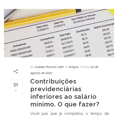
By
Isabela Rossito Jatti
In
Artigos
Posted
20 de
agosto de 2020
Contribuições
previdenciárias
0
inferiores ao salário
mínimo. O que fazer?
Você jura que já completou o tempo de