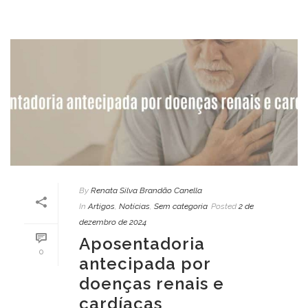
By
Renata Silva Brandão Canella
In
Artigos
,
Notícias
,
Sem categoria
Posted
2 de
dezembro de 2024
Aposentadoria
0
antecipada por
doenças renais e
cardíacas