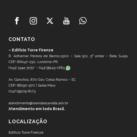
CONTATO
– Edifício Torre Firenze
R. Adhemar Pereira de Barros,1500 – Sala 501, 5º andar – Bela Suíça.
CEP: 86047-250, Londrina-PR.
(043) 3344-3057 – (
(43) 99143-1663
Av. Ganchos, 870 Gov. Celso Ramos – SC
CEP: 88190-970 |
Saiba Mais
(047) 99219-8173
atendimento@brandaocanella.adv.br
Atendimento em todo Brasil.
LOCALIZAÇÃO
Edifício Torre Firenze