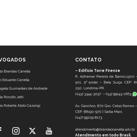
VOGADOS
CONTATO
– Edifício Torre Firenze
ta Brandao Canella
R. Adhemar Pereira de Barros,1500 
o Eduardo Canella
501, 5º andar – Bela Suíça. CEP: 8
250, Londrina-PR.
ângela Guimarães de Andrade
(043) 3344-3057 – (
(43) 99143-1663
la Rossito Jatti
ra Roberta Abdo Cazangi
Av. Ganchos, 870 Gov. Celso Ramos 
CEP: 88190-970 |
Saiba Mais
(047) 99219-8173
atendimento@brandaocanella.adv.br
Atendimento em todo Brasil.