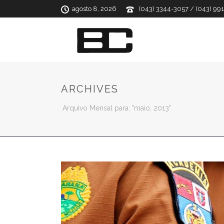
agosto 8, 2026
(043) 3344-3057 / (043) 99
ARCHIVES
Arquivo Mensal para: "maio, 2013"