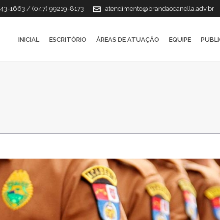
143-1663 / (047) 99219-8173
atendimento@brandaocanella.adv.br
INICIAL
ESCRITÓRIO
ÁREAS DE ATUAÇÃO
EQUIPE
PUBL