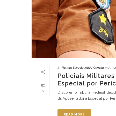
By
Renata Silva Brandão Canella
In
Artig
Policiais Militare
Especial por Peri
0
O Supremo Tribunal Federal decidiu
da Aposentadoria Especial por Pericu
READ MORE