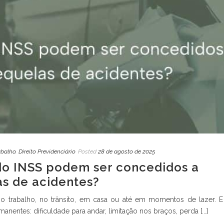
abalho
,
Direito Previdenciário
Posted
28 de agosto de 2025
do INSS podem ser concedidos a
s de acidentes?
o trabalho, no trânsito, em casa ou até em momentos de lazer. E
nentes: dificuldade para andar, limitação nos braços, perda [...]