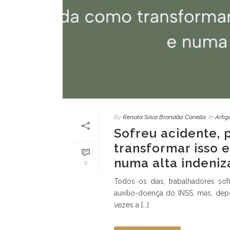
By
Renata Silva Brandão Canella
In
Artig
Sofreu acidente,
transformar isso 
numa alta indeni
0
Todos os dias, trabalhadores s
auxílio-doença do INSS, mas, de
vezes a [...]