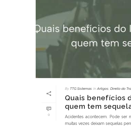
By
TTG Sistemas
In
Artigos
,
Direito do Tr
Quais benefícios 
quem tem sequela
0
Acidentes acontecem. Pode ser n
muitas vezes deixam sequelas perma