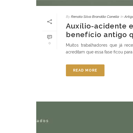
By
Renata Silva Brandão Canella
In
Artig
Auxílio-acidente 
benefício antigo 
0
Muitos trabalhadores que já rec
acreditam que essa fase ficou para
READ MORE