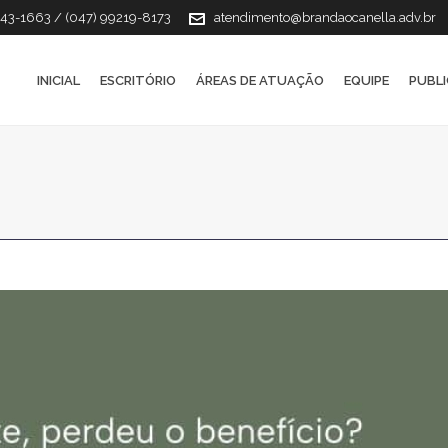
143-1663 / (047) 99219-8173
atendimento@brandaocanella.adv.br
INICIAL
ESCRITÓRIO
ÁREAS DE ATUAÇÃO
EQUIPE
PUBL