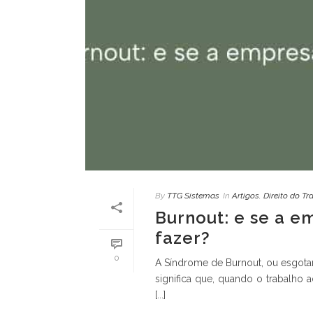
By
TTG Sistemas
In
Artigos
,
Direito do Tr
Burnout: e se a e
fazer?
0
A Síndrome de Burnout, ou esgota
significa que, quando o trabalho
[...]