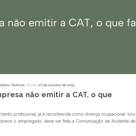
abalho
,
Notícias
Posted
27 de outubro de 2025
mpresa não emitir a CAT, o que
mento profissional, já é reconhecida como doença ocupacional. Isso
 adoece o empregado, deve ser feita a Comunicação de Acidente de