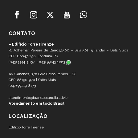
CONTATO
– Edifício Torre Firenze
R. Adhemar Pereira de Barros,1500 – Sala 501, 5º andar – Bela Suíça.
CEP: 86047-250, Londrina-PR.
(043) 3344-3057 – (
(43) 99143-1663
Av. Ganchos, 870 Gov. Celso Ramos – SC
CEP: 88190-970 |
Saiba Mais
(047) 99219-8173
atendimento@brandaocanella.adv.br
Atendimento em todo Brasil.
LOCALIZAÇÃO
Edifício Torre Firenze