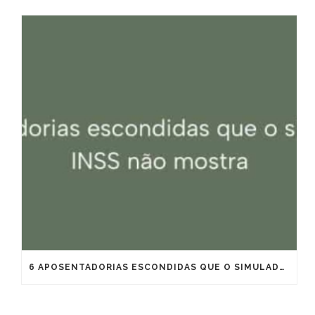
6 APOSENTADORIAS ESCONDIDAS QUE O SIMULADOR DO INSS NÃO MOSTRA, VEJA QUAIS SÃO!