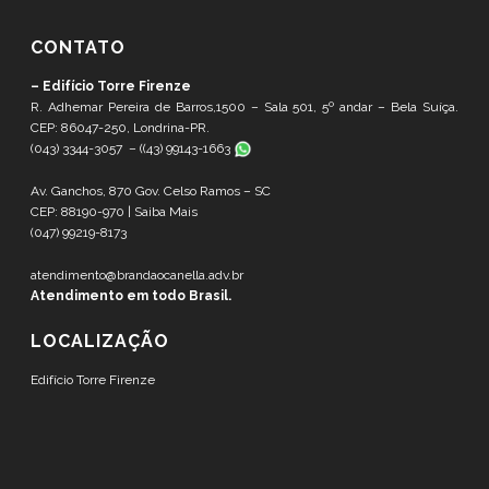
CONTATO
– Edifício Torre Firenze
R. Adhemar Pereira de Barros,1500 – Sala 501, 5º andar – Bela Suíça.
CEP: 86047-250, Londrina-PR.
(043) 3344-3057 – (
(43) 99143-1663
Av. Ganchos, 870 Gov. Celso Ramos – SC
CEP: 88190-970 |
Saiba Mais
(047) 99219-8173
atendimento@brandaocanella.adv.br
Atendimento em todo Brasil.
LOCALIZAÇÃO
Edifício Torre Firenze