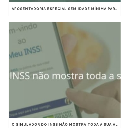
APOSENTADORIA ESPECIAL SEM IDADE MÍNIMA PARA MARÍTIMOS E OFFSHORE: VITÓRIA IMPORTANTE, MAS QUE EXIGE ESTRATÉGIA
O SIMULADOR DO INSS NÃO MOSTRA TODA A SUA APOSENTADORIA