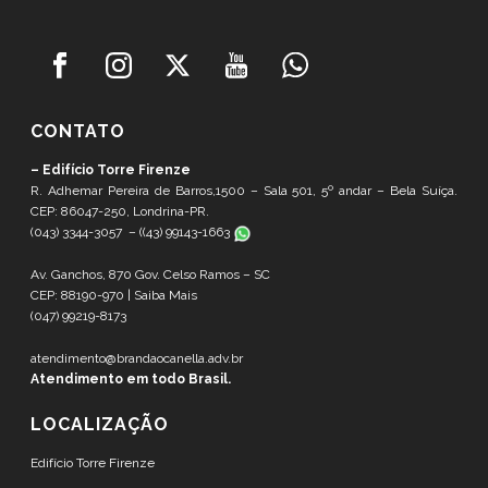
CONTATO
– Edifício Torre Firenze
R. Adhemar Pereira de Barros,1500 – Sala 501, 5º andar – Bela Suíça.
CEP: 86047-250, Londrina-PR.
(043) 3344-3057 – (
(43) 99143-1663
Av. Ganchos, 870 Gov. Celso Ramos – SC
CEP: 88190-970 |
Saiba Mais
(047) 99219-8173
atendimento@brandaocanella.adv.br
Atendimento em todo Brasil.
LOCALIZAÇÃO
Edifício Torre Firenze