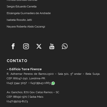
Sergio Eduardo Canella
Elisângela Guimarães de Andrade
Isabela Rossito Jatti
Nayara Roberta Abdo Cazangi
CONTATO
– Edifício Torre Firenze
R. Adhemar Pereira de Barros,1500 – Sala 501, 5º andar – Bela Suíça.
CEP: 86047-250, Londrina-PR.
(043) 3344-3057 – (
(43) 99143-1663
Av. Ganchos, 870 Gov. Celso Ramos – SC
CEP: 88190-970 |
Saiba Mais
(047) 99219-8173