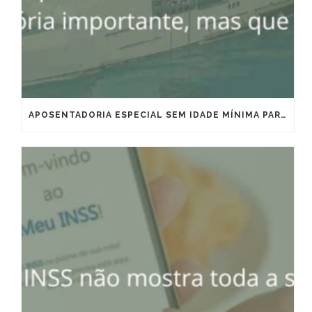
APOSENTADORIA ESPECIAL SEM IDADE MÍNIMA PARA MARÍTIMOS E OFFSHORE: VITÓRIA IMPORTANTE, MAS QUE EXIGE ESTRATÉGIA