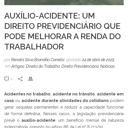
AUXÍLIO-ACIDENTE: UM
DIREITO PREVIDENCIÁRIO QUE
PODE MELHORAR A RENDA DO
TRABALHADOR
por
Renata Silva Brandão Canella
postado
24 de abril de 2025
em
Artigos
,
Direito do Trabalho
,
Direito Previdenciário
,
Notícias
0
Acidentes no trabalho
,
acidente no trânsito
,
acidente em
casa
ou
acidente durante atividades do cotidiano
podem
gerar sequelas permanentes e reduzir a capacidade funcional
de forma definitiva. Nesses casos, a legislação previdenciária
prevê o
auxílio-acidente
: um benefício mensal de natureza
indenizatória, previsto no artigo 86 da Lei nº 8.213/91.