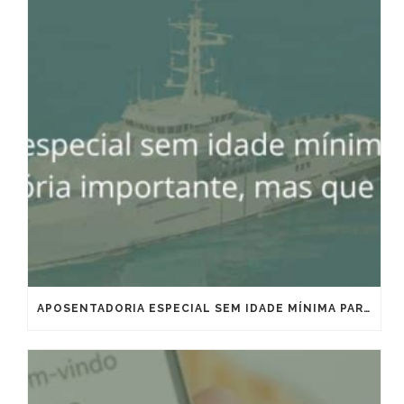
APOSENTADORIA ESPECIAL SEM IDADE MÍNIMA PARA MARÍTIMOS E OFFSHORE: VITÓRIA IMPORTANTE, MAS QUE EXIGE ESTRATÉGIA