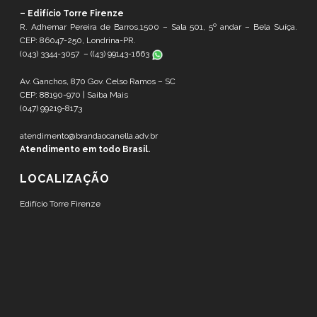
– Edifício Torre Firenze
R. Adhemar Pereira de Barros,1500 – Sala 501, 5º andar – Bela Suíça.
CEP: 86047-250, Londrina-PR.
(043) 3344-3057 – (
(43) 99143-1663
Av. Ganchos, 870 Gov. Celso Ramos – SC
CEP: 88190-970 |
Saiba Mais
(047) 99219-8173
atendimento@brandaocanella.adv.br
Atendimento em todo Brasil.
LOCALIZAÇÃO
Edifício Torre Firenze