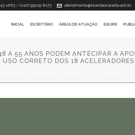
143-1663 / (047) 99219-8173
atendimento@brandaocanella.adv.br
INICIAL
ESCRITÓRIO
ÁREAS DE ATUAÇÃO
EQUIPE
PUBL
8 A 55 ANOS PODEM ANTECIPAR A AP
O USO CORRETO DOS 18 ACELERADORES
EM ANTECIPAR A APOSENTADORIA E AUMENTAR O VALOR DO BENEFÍCIO 