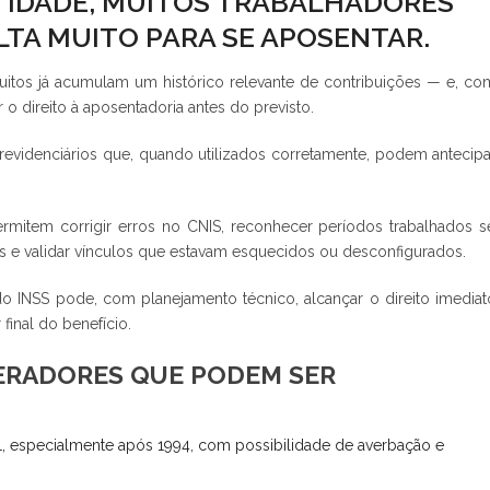
DE IDADE, MUITOS TRABALHADORES
LTA MUITO PARA SE APOSENTAR.
muitos já acumulam um histórico relevante de contribuições — e, co
 o direito à aposentadoria antes do previsto.
evidenciários que, quando utilizados corretamente, podem antecipa
permitem corrigir erros no CNIS, reconhecer períodos trabalhados 
osas e validar vínculos que estavam esquecidos ou desconfigurados.
INSS pode, com planejamento técnico, alcançar o direito imediat
final do benefício.
LERADORES QUE PODEM SER
1, especialmente após 1994, com possibilidade de averbação e