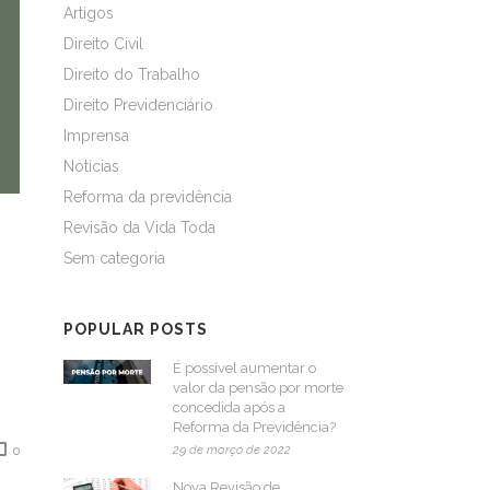
Artigos
Direito Civil
Direito do Trabalho
Direito Previdenciário
Imprensa
Notícias
Reforma da previdência
Revisão da Vida Toda
Sem categoria
POPULAR POSTS
É possível aumentar o
valor da pensão por morte
concedida após a
Reforma da Previdência?
29 de março de 2022
0
Nova Revisão de