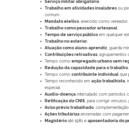
Serviço militar obrigatório
.
Trabalho em atividades insalubres
ou per
comum.
Mandato eletivo
, exercido como vereador, 
Trabalho como pescador artesanal
.
Tempo de serviço público
em qualquer esfe
Trabalho no exterior.
Atuação como aluno-aprendiz
, guarda mi
Contribuições retroativas
, agrupamentos
Tempo como
empregado urbano sem regi
Redução da capacidade para o trabalho
Tempo como
contribuinte individual
que p
Tempo reconhecido em
ação trabalhista
, 
especial.
Auxílio-doença
intercalado com períodos co
Retificação do CNIS
, para corrigir vínculo
Aviso prévio trabalhado
, complementação 
Ações tributárias
encerradas com pagamento
Magistério
até 1981 e
aposentadoria do p