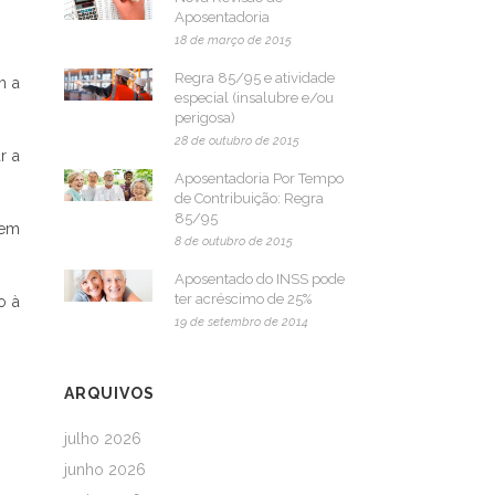
Aposentadoria
18 de março de 2015
Regra 85/95 e atividade
m a
especial (insalubre e/ou
perigosa)
28 de outubro de 2015
r a
Aposentadoria Por Tempo
de Contribuição: Regra
85/95
sem
8 de outubro de 2015
Aposentado do INSS pode
ter acréscimo de 25%
o à
19 de setembro de 2014
ARQUIVOS
julho 2026
junho 2026