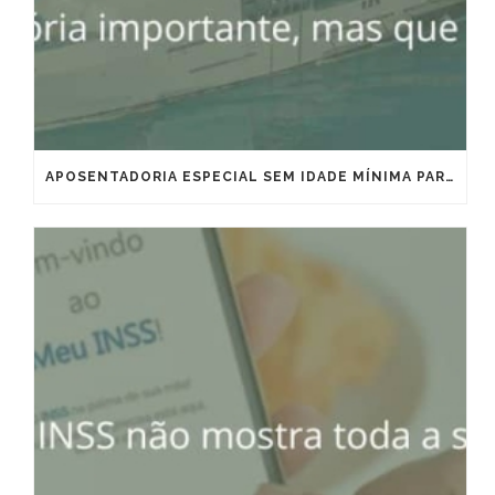
APOSENTADORIA ESPECIAL SEM IDADE MÍNIMA PARA MARÍTIMOS E OFFSHORE: VITÓRIA IMPORTANTE, MAS QUE EXIGE ESTRATÉGIA