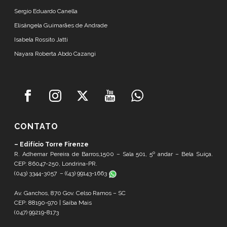
Sergio Eduardo Canella
Elisângela Guimarães de Andrade
Isabela Rossito Jatti
Nayara Roberta Abdo Cazangi
CONTATO
– Edifício Torre Firenze
R. Adhemar Pereira de Barros,1500 – Sala 501, 5º andar – Bela Suíça.
CEP: 86047-250, Londrina-PR.
(043) 3344-3057 – (
(43) 99143-1663
Av. Ganchos, 870 Gov. Celso Ramos – SC
CEP: 88190-970 |
Saiba Mais
(047) 99219-8173