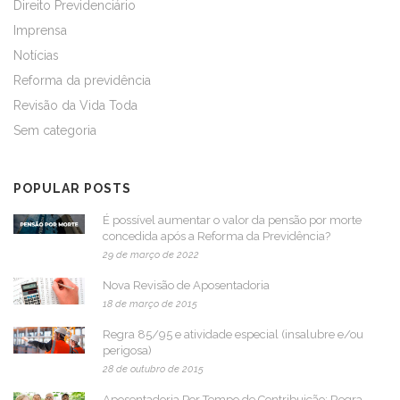
Direito Previdenciário
Imprensa
Notícias
Reforma da previdência
Revisão da Vida Toda
Sem categoria
POPULAR POSTS
É possível aumentar o valor da pensão por morte
concedida após a Reforma da Previdência?
29 de março de 2022
Nova Revisão de Aposentadoria
18 de março de 2015
Regra 85/95 e atividade especial (insalubre e/ou
perigosa)
28 de outubro de 2015
Aposentadoria Por Tempo de Contribuição: Regra