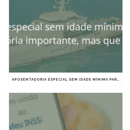
APOSENTADORIA ESPECIAL SEM IDADE MÍNIMA PARA MARÍTIMOS E OFFSHORE: VITÓRIA IMPORTANTE, MAS QUE EXIGE ESTRATÉGIA