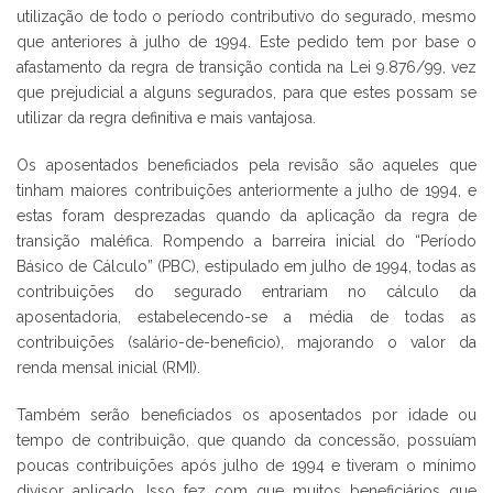
utilização de todo o período contributivo do segurado, mesmo
que anteriores à julho de 1994. Este pedido tem por base o
afastamento da regra de transição contida na Lei 9.876/99, vez
que prejudicial a alguns segurados, para que estes possam se
utilizar da regra definitiva e mais vantajosa.
Os aposentados beneficiados pela revisão são aqueles que
tinham maiores contribuições anteriormente a julho de 1994, e
estas foram desprezadas quando da aplicação da regra de
transição maléfica. Rompendo a barreira inicial do “Período
Básico de Cálculo” (PBC), estipulado em julho de 1994, todas as
contribuições do segurado entrariam no cálculo da
aposentadoria, estabelecendo-se a média de todas as
contribuições (salário-de-beneficio), majorando o valor da
renda mensal inicial (RMI).
Também serão beneficiados os aposentados por idade ou
tempo de contribuição, que quando da concessão, possuíam
poucas contribuições após julho de 1994 e tiveram o mínimo
divisor aplicado. Isso fez com que muitos beneficiários que