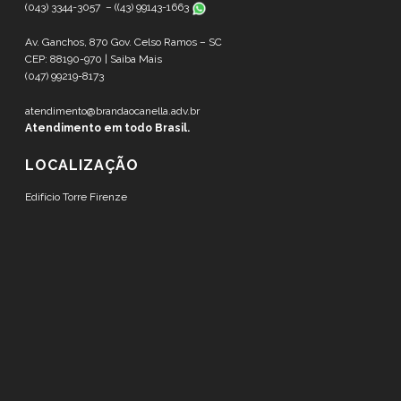
(043) 3344-3057 – (
(43) 99143-1663
Av. Ganchos, 870 Gov. Celso Ramos – SC
CEP: 88190-970 |
Saiba Mais
(047) 99219-8173
atendimento@brandaocanella.adv.br
Atendimento em todo Brasil.
LOCALIZAÇÃO
Edifício Torre Firenze