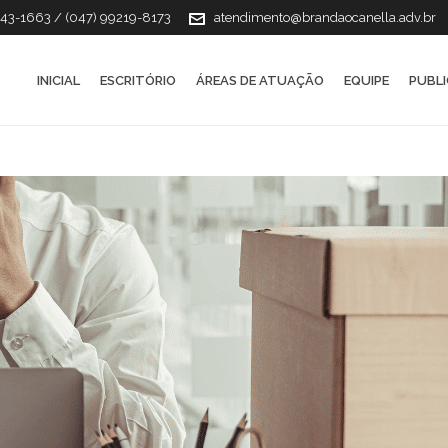
143-1663 / (047) 99219-8173
atendimento@brandaocanella.adv.br
INICIAL
ESCRITÓRIO
ÁREAS DE ATUAÇÃO
EQUIPE
PUBL