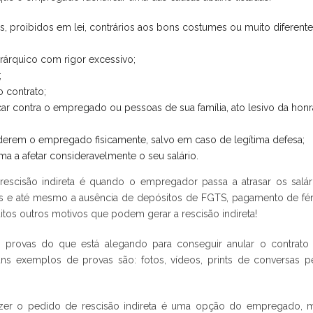
as, proibidos em lei, contrários aos bons costumes ou muito diferent
rárquico com rigor excessivo;
;
 contrato;
ar contra o empregado ou pessoas de sua família, ato lesivo da honr
erem o empregado fisicamente, salvo em caso de legítima defesa;
a a afetar consideravelmente o seu salário.
scisão indireta é quando o empregador passa a atrasar os salár
s e até mesmo a ausência de depósitos de FGTS, pagamento de fér
itos outros motivos que podem gerar a rescisão indireta!
 provas do que está alegando para conseguir anular o contrato
guns exemplos de provas são: fotos, vídeos, prints de conversas p
azer o pedido de rescisão indireta é uma opção do empregado, 