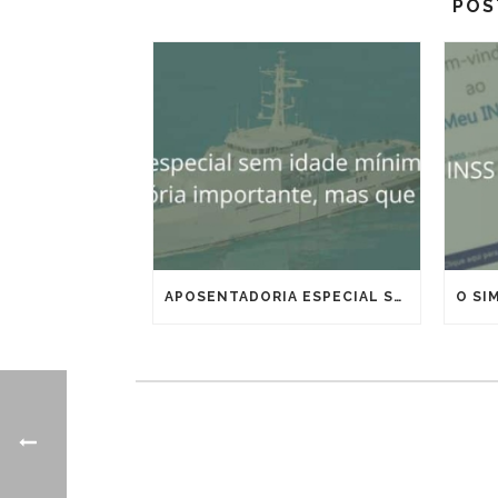
POS
APOSENTADORIA ESPECIAL SEM IDADE MÍNIMA PARA MARÍTIMOS E OFFSHORE: VITÓRIA IMPORTANTE, MAS QUE EXIGE ESTRATÉGIA