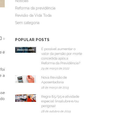
Notícias
Reforma da previdência
Revisão da Vida Toda
Sem categoria
0
POPULAR POSTS
É possível aumentar o
e é
valor da pensão por morte
concedida após a
Reforma da Previdência?
29 de março de 2022
foi
e a
Nova Revisão de
Aposentadoria
18 de março de 2015
sse
Regra 85/95 e atividade
 do
especial (insalubre e/ou
perigosa)
28 de outubro de 2015