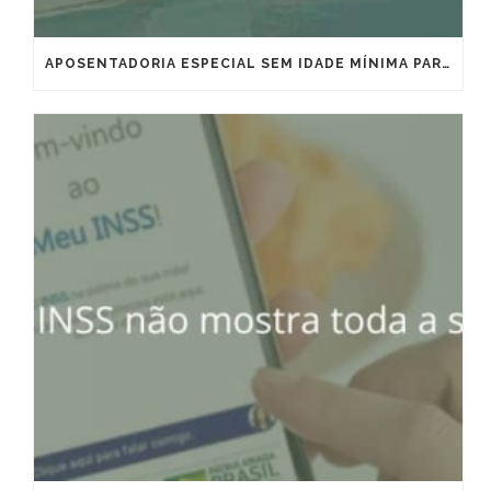
APOSENTADORIA ESPECIAL SEM IDADE MÍNIMA PARA MARÍTIMOS E OFFSHORE: VITÓRIA IMPORTANTE, MAS QUE EXIGE ESTRATÉGIA