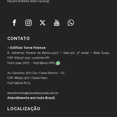
Nayara Roberta Abdo Cazangi
CONTATO
– Edifício Torre Firenze
R. Adhemar Pereira de Barros,1500 – Sala 501, 5º andar – Bela Suíça.
CEP: 86047-250, Londrina-PR.
(043) 3344-3057 – (
(43) 99143-1663
Av. Ganchos, 870 Gov. Celso Ramos – SC
CEP: 88190-970 |
Saiba Mais
(047) 99219-8173
atendimento@brandaocanella.adv.br
Atendimento em todo Brasil.
LOCALIZAÇÃO