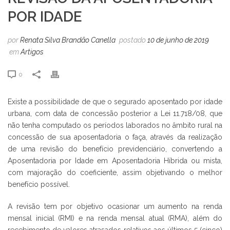
POR IDADE
por
Renata Silva Brandão Canella
postado
10 de junho de 2019
em
Artigos
0
Existe a possibilidade de que o segurado aposentado por idade
urbana, com data de concessão posterior a Lei 11.718/08, que
não tenha computado os períodos laborados no âmbito rural na
concessão de sua aposentadoria o faça, através da realização
de uma revisão do benefício previdenciário, convertendo a
Aposentadoria por Idade em Aposentadoria Híbrida ou mista,
com majoração do coeficiente, assim objetivando o melhor
benefício possível.
A revisão tem por objetivo ocasionar um aumento na renda
mensal inicial (RMI) e na renda mensal atual (RMA), além do
recebimento de valores atrasados relativos aos últimos 5 (cinco)