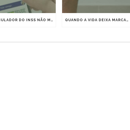
O SIMULADOR DO INSS NÃO MOSTRA TODA A SUA APOSENTADORIA
QUANDO A VIDA DEIXA MARCAS, O DIREITO PODE ANTECIPAR A APOSENTADORIA