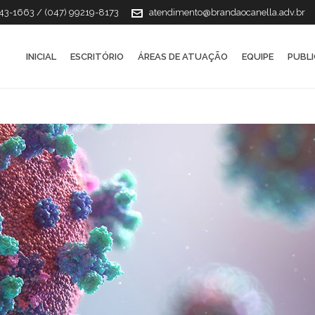
143-1663 / (047) 99219-8173
atendimento@brandaocanella.adv.br
INICIAL
ESCRITÓRIO
ÁREAS DE ATUAÇÃO
EQUIPE
PUBL