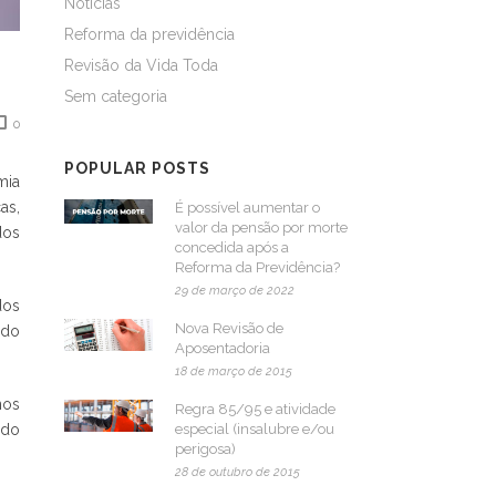
Notícias
Reforma da previdência
Revisão da Vida Toda
Sem categoria
0
POPULAR POSTS
mia
as,
É possível aumentar o
valor da pensão por morte
dos
concedida após a
Reforma da Previdência?
29 de março de 2022
dos
Nova Revisão de
 do
Aposentadoria
18 de março de 2015
nos
Regra 85/95 e atividade
 do
especial (insalubre e/ou
perigosa)
28 de outubro de 2015