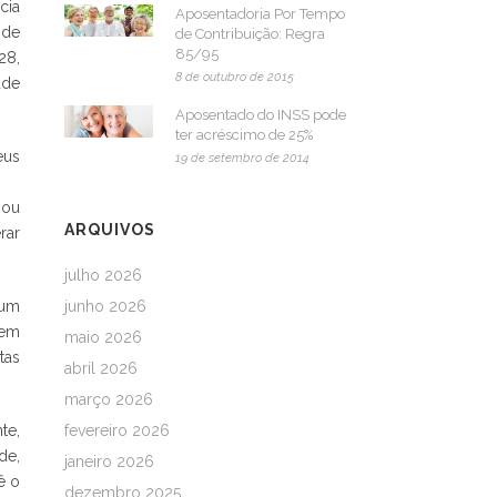
cia
Aposentadoria Por Tempo
 de
de Contribuição: Regra
85/95
28,
8 de outubro de 2015
úde
Aposentado do INSS pode
ter acréscimo de 25%
eus
19 de setembro de 2014
 ou
ARQUIVOS
rar
julho 2026
hum
junho 2026
 em
maio 2026
tas
abril 2026
março 2026
te,
fevereiro 2026
de,
janeiro 2026
ê o
dezembro 2025