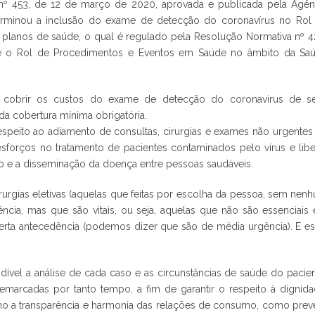
a nº 453, de 12 de março de 2020, aprovada e publicada pela Agên
erminou a inclusão do exame de detecção do coronavírus no Rol
e planos de saúde, o qual é regulado pela Resolução Normativa nº 4
e o Rol de Procedimentos e Eventos em Saúde no âmbito da Sa
m cobrir os custos do exame de detecção do coronavirus de s
da cobertura mínima obrigatória.
 respeito ao adiamento de consultas, cirurgias e exames não urgentes
sforços no tratamento de pacientes contaminados pelo vírus e libe
ção e a disseminação da doença entre pessoas saudáveis.
irurgias eletivas (aquelas que feitas por escolha da pessoa, sem nen
gência, mas que são vitais, ou seja, aquelas que não são essenciais
rta antecedência (podemos dizer que são de média urgência). E es
dível a análise de cada caso e as circunstâncias de saúde do pacien
emarcadas por tanto tempo, a fim de garantir o respeito à dignida
mo a transparência e harmonia das relações de consumo, como prev