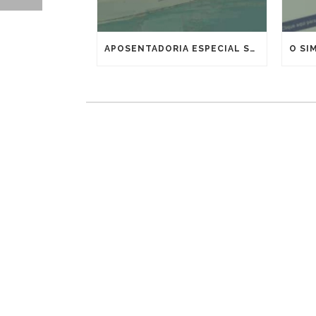
APOSENTADORIA ESPECIAL SEM IDADE MÍNIMA PARA MARÍTIMOS E OFFSHORE: VITÓRIA IMPORTANTE, MAS QUE EXIGE ESTRATÉGIA