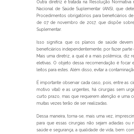
Outra diretriz é tratada na Resolução Normativ
Nacional de Saúde Suplementar (ANS), que det
Procedimentos obrigatórios para beneficiários d
de 07 de novembro de 2017, que dispõe sobr
Suplementar.
Isso significa que os planos de saúde deve
beneficiários independentemente, por fazer parte 
Mais uma diretriz, a qual é a mais polêmica, diz
eletivas. O objeto dessa recomendação é focar e
leitos para estes. Além disso, evitar a contamina
É importante observar cada caso, pois, entre as c
motivo vital) e as urgentes, há cirurgias sem ur
curto prazo, mas que requerem atenção e uma ce
muitas vezes terão de ser realizadas.
Dessa maneira, torna-se, mais uma vez, imprescin
para que essas cirurgias não sejam adiadas ou r
saúde e segurança, a qualidade de vida, bem co