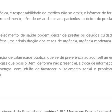
ica, é responsabilidade do médico não se omitir, e informar de fo
procedimento, a fim de evitar danos aos pacientes ao deixar de presta
lecimento de saúde podem deixar de prestar os devidos cuidad
ita uma administração dos casos de urgência, urgência moderada
tuação de calamidade pública, que se dê preferência ao aconselhame
gias que possibilitem, de forma não presencial, a troca de informaç
oenças, com intuito de favorecer o isolamento social e propicia
.
niversidade Estadual de Londrina (UEL), Mestre em Direito Negocial