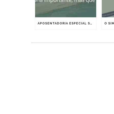
APOSENTADORIA ESPECIAL SEM IDADE MÍNIMA PARA MARÍTIMOS E OFFSHORE: VITÓRIA IMPORTANTE, MAS QUE EXIGE ESTRATÉGIA