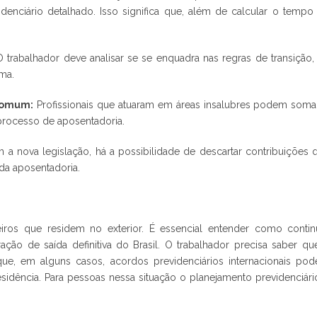
nciário detalhado. Isso significa que, além de calcular o tempo
 trabalhador deve analisar se se enquadra nas regras de transição,
rma.
comum:
Profissionais que atuaram em áreas insalubres podem soma
rocesso de aposentadoria.
a nova legislação, há a possibilidade de descartar contribuições 
da aposentadoria.
iros que residem no exterior. É essencial entender como contin
ção de saída definitiva do Brasil. O trabalhador precisa saber qu
ue, em alguns casos, acordos previdenciários internacionais po
residência. Para pessoas nessa situação o planejamento previdenciári