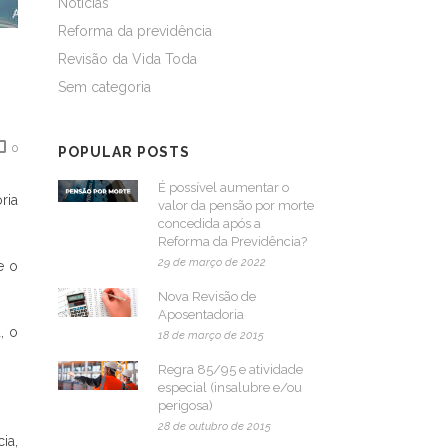
Notícias
Reforma da previdência
Revisão da Vida Toda
Sem categoria
0
POPULAR POSTS
É possível aumentar o
ria
valor da pensão por morte
concedida após a
Reforma da Previdência?
29 de março de 2022
e o
Nova Revisão de
Aposentadoria
, o
18 de março de 2015
Regra 85/95 e atividade
especial (insalubre e/ou
perigosa)
28 de outubro de 2015
ia,