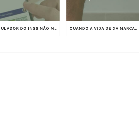
O SIMULADOR DO INSS NÃO MOSTRA TODA A SUA APOSENTADORIA
QUANDO A VIDA DEIXA MARCAS, O DIREITO PODE ANTECIPAR A APOSENTADORIA