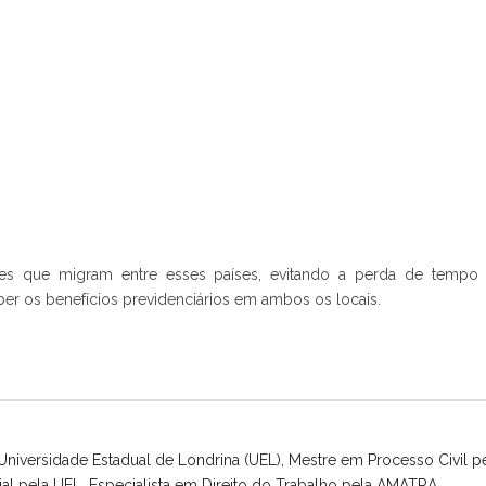
ores que migram entre esses países, evitando a perda de tempo
ber os benefícios previdenciários em ambos os locais.
niversidade Estadual de Londrina (UEL), Mestre em Processo Civil p
ial pela UEL, Especialista em Direito do Trabalho pela AMATRA,