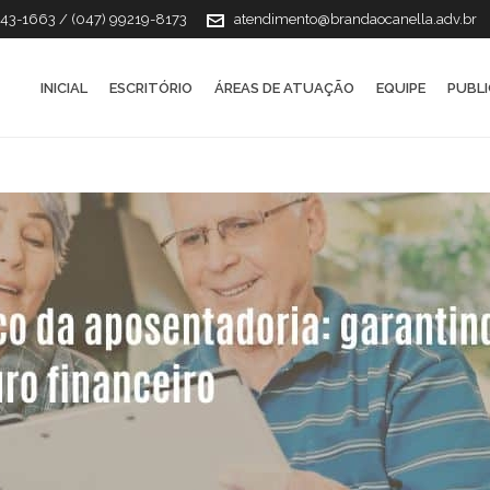
143-1663 / (047) 99219-8173
atendimento@brandaocanella.adv.br
INICIAL
ESCRITÓRIO
ÁREAS DE ATUAÇÃO
EQUIPE
PUBL