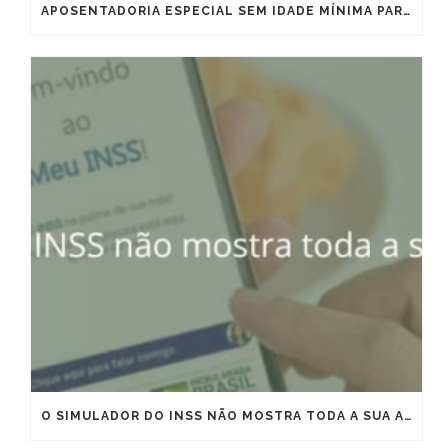
APOSENTADORIA ESPECIAL SEM IDADE MÍNIMA PARA MARÍTIMOS E OFFSHORE: VITÓRIA IMPORTANTE, MAS QUE EXIGE ESTRATÉGIA
O SIMULADOR DO INSS NÃO MOSTRA TODA A SUA APOSENTADORIA