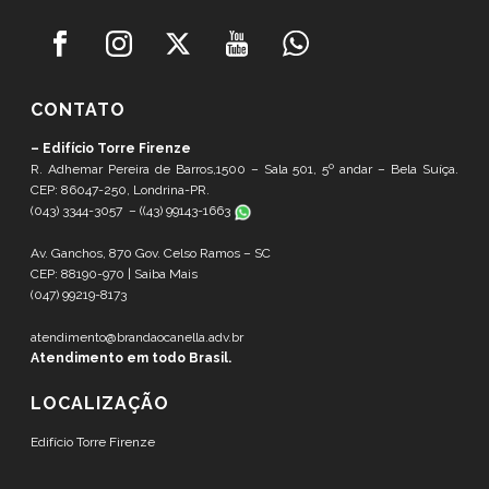
CONTATO
– Edifício Torre Firenze
R. Adhemar Pereira de Barros,1500 – Sala 501, 5º andar – Bela Suíça.
CEP: 86047-250, Londrina-PR.
(043) 3344-3057 – (
(43) 99143-1663
Av. Ganchos, 870 Gov. Celso Ramos – SC
CEP: 88190-970 |
Saiba Mais
(047) 99219-8173
atendimento@brandaocanella.adv.br
Atendimento em todo Brasil.
LOCALIZAÇÃO
Edifício Torre Firenze