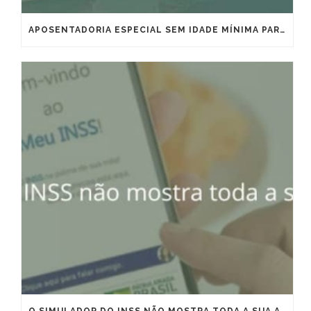
APOSENTADORIA ESPECIAL SEM IDADE MÍNIMA PARA MARÍTIMOS E OFFSHORE: VITÓRIA IMPORTANTE, MAS QUE EXIGE ESTRATÉGIA
O SIMULADOR DO INSS NÃO MOSTRA TODA A SUA APOSENTADORIA