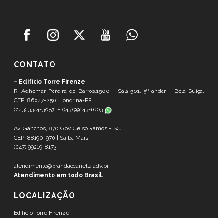
CONTATO
– Edifício Torre Firenze
R. Adhemar Pereira de Barros,1500 – Sala 501, 5º andar – Bela Suíça.
CEP: 86047-250, Londrina-PR.
(043) 3344-3057 – (
(43) 99143-1663
Av. Ganchos, 870 Gov. Celso Ramos – SC
CEP: 88190-970 |
Saiba Mais
(047) 99219-8173
atendimento@brandaocanella.adv.br
Atendimento em todo Brasil.
LOCALIZAÇÃO
Edifício Torre Firenze