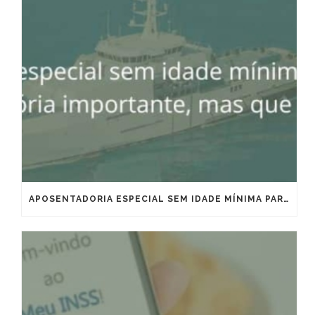
APOSENTADORIA ESPECIAL SEM IDADE MÍNIMA PARA MARÍTIMOS E OFFSHORE: VITÓRIA IMPORTANTE, MAS QUE EXIGE ESTRATÉGIA