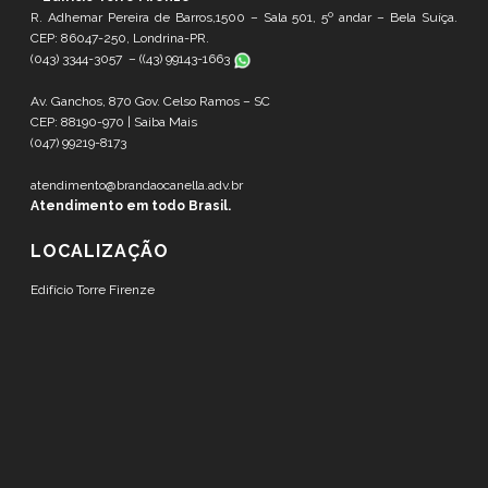
R. Adhemar Pereira de Barros,1500 – Sala 501, 5º andar – Bela Suíça.
CEP: 86047-250, Londrina-PR.
(043) 3344-3057 – (
(43) 99143-1663
Av. Ganchos, 870 Gov. Celso Ramos – SC
CEP: 88190-970 |
Saiba Mais
(047) 99219-8173
atendimento@brandaocanella.adv.br
Atendimento em todo Brasil.
LOCALIZAÇÃO
Edifício Torre Firenze