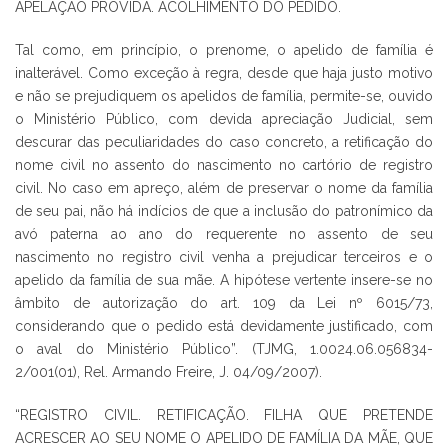
APELAÇÃO PROVIDA. ACOLHIMENTO DO PEDIDO.
Tal como, em princípio, o prenome, o apelido de família é
inalterável. Como exceção à regra, desde que haja justo motivo
e não se prejudiquem os apelidos de família, permite-se, ouvido
o Ministério Público, com devida apreciação Judicial, sem
descurar das peculiaridades do caso concreto, a retificação do
nome civil no assento do nascimento no cartório de registro
civil. No caso em apreço, além de preservar o nome da família
de seu pai, não há indícios de que a inclusão do patronímico da
avó paterna ao ano do requerente no assento de seu
nascimento no registro civil venha a prejudicar terceiros e o
apelido da família de sua mãe. A hipótese vertente insere-se no
âmbito de autorização do art. 109 da Lei nº 6015/73,
considerando que o pedido está devidamente justificado, com
o aval do Ministério Público”. (TJMG, 1.0024.06.056834-
2/001(01), Rel. Armando Freire, J. 04/09/2007).
“REGISTRO CIVIL. RETIFICAÇÃO. FILHA QUE PRETENDE
ACRESCER AO SEU NOME O APELIDO DE FAMÍLIA DA MÃE, QUE