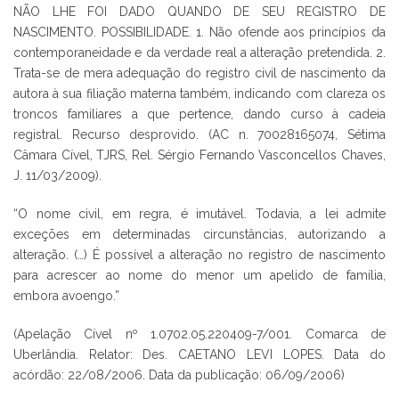
NÃO LHE FOI DADO QUANDO DE SEU REGISTRO DE
NASCIMENTO. POSSIBILIDADE. 1. Não ofende aos princípios da
contemporaneidade e da verdade real a alteração pretendida. 2.
Trata-se de mera adequação do registro civil de nascimento da
autora à sua filiação materna também, indicando com clareza os
troncos familiares a que pertence, dando curso à cadeia
registral. Recurso desprovido. (AC n. 70028165074, Sétima
Câmara Cível, TJRS, Rel. Sérgio Fernando Vasconcellos Chaves,
J. 11/03/2009).
“O nome civil, em regra, é imutável. Todavia, a lei admite
exceções em determinadas circunstâncias, autorizando a
alteração. (…) É possível a alteração no registro de nascimento
para acrescer ao nome do menor um apelido de família,
embora avoengo.”
(Apelação Cível nº 1.0702.05.220409-7/001. Comarca de
Uberlândia. Relator: Des. CAETANO LEVI LOPES. Data do
acórdão: 22/08/2006. Data da publicação: 06/09/2006)