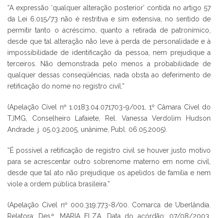
“A expressão ‘qualquer alteração posterior’ contida no artigo 57
da Lei 6.015/73 não é restritiva e sim extensiva, no sentido de
permitir tanto o acréscimo, quanto a retirada de patronímico,
desde que tal alteração não leve à perda de personalidade e à
impossibilidade de identificação da pessoa, nem prejudique a
terceiros. Não demonstrada pelo menos a probabilidade de
qualquer dessas conseqüências, nada obsta ao deferimento de
retificação do nome no registro civil.”
(Apelação Cível nº 1.0183.04.071703-9/001, 1º Câmara Cível do
TJMG, Conselheiro Lafaiete, Rel. Vanessa Verdolim Hudson
Andrade. j. 05.03.2005, unânime, Publ. 06.05.2005).
“É possível a retificação de registro civil se houver justo motivo
para se acrescentar outro sobrenome materno em nome civil,
desde que tal ato não prejudique os apelidos de família e nem
viole a ordem pública brasileira.”
(Apelação Cível nº 000.319.773-8/00. Comarca de Uberlândia.
Relatora: Desª. MARIA ELZA. Data do acórdão: 07/08/2003.