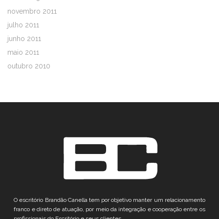
novembro 2011
julho 2011
junho 2011
maio 2011
outubro 2010
O escritório Brandão Canella tem por objetivo manter um relacionamento
franco e direto de atuação, por meio da integração e cooperação entre os
profissionais do Escritório e seus clientes.