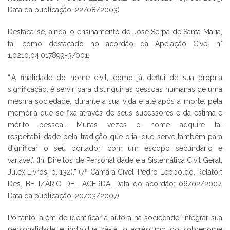
Data da publicação: 22/08/2003)
Destaca-se, ainda, o ensinamento de José Serpa de Santa Maria,
tal como destacado no acórdão da Apelação Cível n°
1.0210.04.017899-3/001:
“‘A finalidade do nome civil, como já deflui de sua própria
significação, é servir para distinguir as pessoas humanas de uma
mesma sociedade, durante a sua vida e até após a morte, pela
memória que se fixa através de seus sucessores e da estima e
mérito pessoal. Muitas vezes o nome adquire tal
respeitabilidade pela tradição que cria, que serve também para
dignificar o seu portador, com um escopo secundário e
variável’. (In, Direitos de Personalidade e a Sistemática Civil Geral,
Julex Livros, p. 132).” (7ª Câmara Cível. Pedro Leopoldo. Relator:
Des. BELIZÁRIO DE LACERDA. Data do acórdão: 06/02/2007.
Data da publicação: 20/03/2007)
Portanto, além de identificar a autora na sociedade, integrar sua
personalidade e individualizá-la, o acréscimo do sobrenome