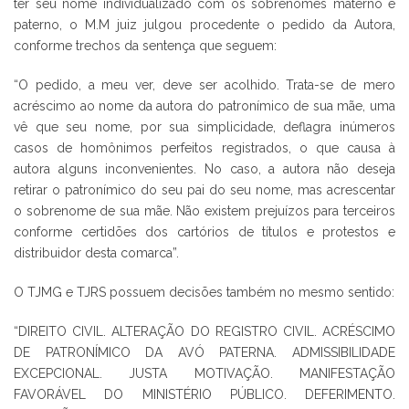
ter seu nome individualizado com os sobrenomes materno e
paterno, o M.M juiz julgou procedente o pedido da Autora,
conforme trechos da sentença que seguem:
“O pedido, a meu ver, deve ser acolhido. Trata-se de mero
acréscimo ao nome da autora do patronímico de sua mãe, uma
vê que seu nome, por sua simplicidade, deflagra inúmeros
casos de homônimos perfeitos registrados, o que causa à
autora alguns inconvenientes. No caso, a autora não deseja
retirar o patronímico do seu pai do seu nome, mas acrescentar
o sobrenome de sua mãe. Não existem prejuízos para terceiros
conforme certidões dos cartórios de títulos e protestos e
distribuidor desta comarca”.
O TJMG e TJRS possuem decisões também no mesmo sentido:
“DIREITO CIVIL. ALTERAÇÃO DO REGISTRO CIVIL. ACRÉSCIMO
DE PATRONÍMICO DA AVÓ PATERNA. ADMISSIBILIDADE
EXCEPCIONAL. JUSTA MOTIVAÇÃO. MANIFESTAÇÃO
FAVORÁVEL DO MINISTÉRIO PÚBLICO. DEFERIMENTO.