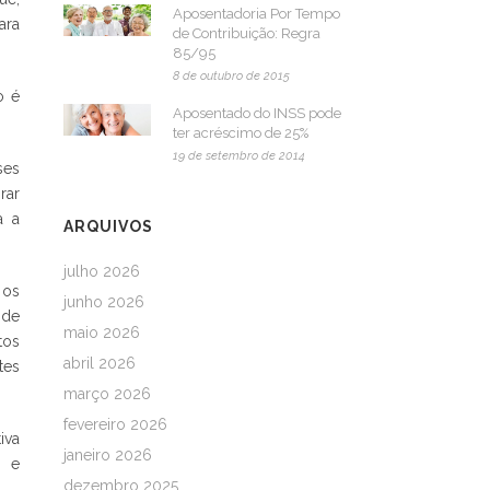
Aposentadoria Por Tempo
ara
de Contribuição: Regra
85/95
8 de outubro de 2015
o é
Aposentado do INSS pode
ter acréscimo de 25%
19 de setembro de 2014
ses
rar
a a
ARQUIVOS
julho 2026
 os
junho 2026
 de
maio 2026
tos
abril 2026
tes
março 2026
fevereiro 2026
iva
janeiro 2026
a e
dezembro 2025