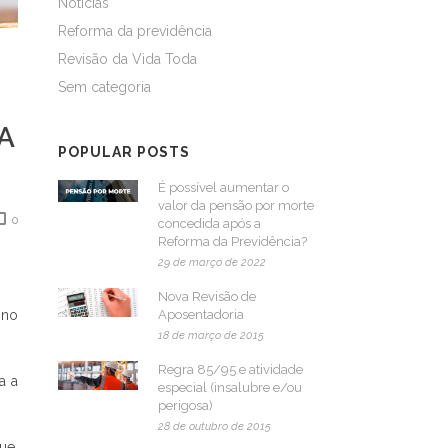
Notícias
Reforma da previdência
Revisão da Vida Toda
Sem categoria
A
POPULAR POSTS
É possível aumentar o
valor da pensão por morte
0
concedida após a
Reforma da Previdência?
29 de março de 2022
Nova Revisão de
 no
Aposentadoria
18 de março de 2015
Regra 85/95 e atividade
a a
especial (insalubre e/ou
perigosa)
28 de outubro de 2015
ue,