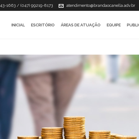
143-1663 / (047) 99219-8173
atendimento@brandaocanella.adv.br
INICIAL
ESCRITÓRIO
ÁREAS DE ATUAÇÃO
EQUIPE
PUBL