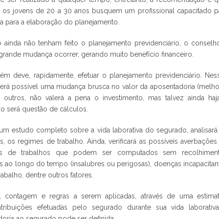
ue os jovens de 20 a 30 anos busquem um profissional capacitado p
a para a elaboração do planejamento.
so ainda não tenham feito o planejamento previdenciário, o conselh
 grande mudança ocorrer, gerando muito benefício financeiro.
m deve, rapidamente, efetuar o planejamento previdenciário. Nes
 será possível uma mudança brusca no valor da aposentadoria (melho
ra outros, não valerá a pena o investimento, mas talvez ainda haj
o será questão de cálculos.
um estudo completo sobre a vida laborativa do segurado, analisará
s, os regimes de trabalho. Ainda, verificará as possíveis averbações
ções de trabalhos que podem ser computados sem recolhimen
das ao longo do tempo (insalubres ou perigosas), doenças incapacitan
balho, dentre outros fatores.
 contagem e regras a serem aplicadas, através de uma estimat
tribuições efetuadas pelo segurado durante sua vida laborativ
doria ao segurado pode ser definida.