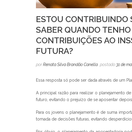
ESTOU CONTRIBUINDO 
SABER QUANDO TENHO
CONTRIBUIÇÕES AO IN
FUTURA?
por
Renata Silva Brandão Canella
postado
31 de ma
Essa resposta só pode ser dada através de um Pla
A principal razão para realizar o planejamento d
futuro, evitando o prejuízo de se aposentar depo
Para os jovens o planejamento é de suma importâ
tomada de decisões futuras, evitando desperdícios
Por óbvio, o planejamento da aposentadoria pod