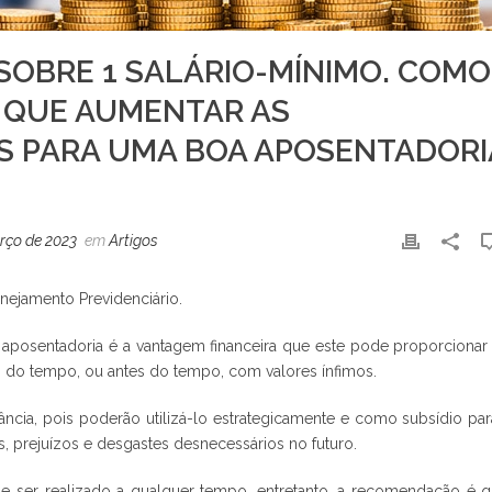
SOBRE 1 SALÁRIO-MÍNIMO. COMO
 QUE AUMENTAR AS
SS PARA UMA BOA APOSENTADORI
rço de 2023
em
Artigos
nejamento Previdenciário.
e aposentadoria é a vantagem financeira que este pode proporcionar
is do tempo, ou antes do tempo, com valores ínfimos.
ncia, pois poderão utilizá-lo estrategicamente e como subsídio par
, prejuízos e desgastes desnecessários no futuro.
e ser realizado a qualquer tempo, entretanto, a recomendação é q