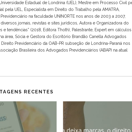
niversidade Estadual de Londrina (UEL), Mestre em Processo Civil p
ial pela UEL, Especialista em Direito do Trabalho pela AMATRA,
to Previdenciário na faculdade UNINORTE nos anos de 2003 a 2007,
diversos jornais, revistas e sites jurídicos, Autora e Organizadora do
des e tendências” (2018, Editora Thoth), Palestrante, Expert em cálculos
na área, Sócia e Gestora do Escritório Brandão Canella Advogados
ireito Previdenciário da OAB-PR subseção de Londrina-Paraná nos
ssociação Brasileira dos Advogados Previdenciários (ABAP) na atual
TAGENS RECENTES