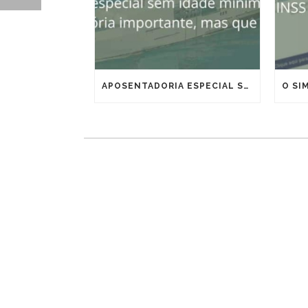
APOSENTADORIA ESPECIAL SEM IDADE MÍNIMA PARA MARÍTIMOS E OFFSHORE: VITÓRIA IMPORTANTE, MAS QUE EXIGE ESTRATÉGIA