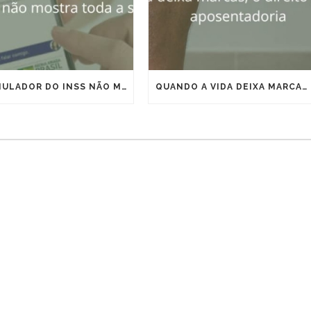
O SIMULADOR DO INSS NÃO MOSTRA TODA A SUA APOSENTADORIA
QUANDO A VIDA DEIXA MARCAS, O DIREITO PODE ANTECIPAR A APOSENTADORIA