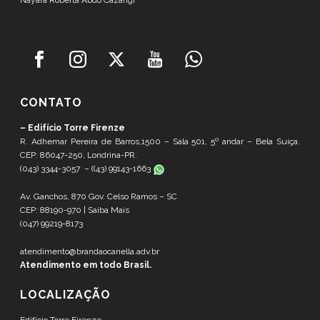
Nayara Roberta Abdo Cazangi
CONTATO
– Edifício Torre Firenze
R. Adhemar Pereira de Barros,1500 – Sala 501, 5º andar – Bela Suíça.
CEP: 86047-250, Londrina-PR.
(043) 3344-3057 – (
(43) 99143-1663
Av. Ganchos, 870 Gov. Celso Ramos – SC
CEP: 88190-970 |
Saiba Mais
(047) 99219-8173
atendimento@brandaocanella.adv.br
Atendimento em todo Brasil.
LOCALIZAÇÃO