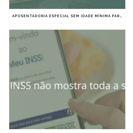
APOSENTADORIA ESPECIAL SEM IDADE MÍNIMA PARA MARÍTIMOS E OFFSHORE: VITÓRIA IMPORTANTE, MAS QUE EXIGE ESTRATÉGIA