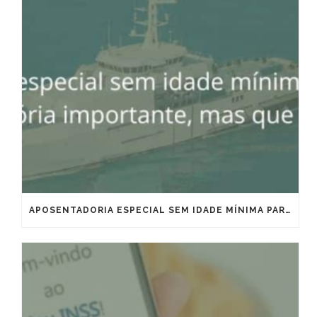
APOSENTADORIA ESPECIAL SEM IDADE MÍNIMA PARA MARÍTIMOS E OFFSHORE: VITÓRIA IMPORTANTE, MAS QUE EXIGE ESTRATÉGIA