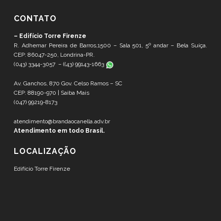
CONTATO
– Edifício Torre Firenze
R. Adhemar Pereira de Barros,1500 – Sala 501, 5º andar – Bela Suíça.
CEP: 86047-250, Londrina-PR.
(043) 3344-3057 – (
(43) 99143-1663
Av. Ganchos, 870 Gov. Celso Ramos – SC
CEP: 88190-970 |
Saiba Mais
(047) 99219-8173
atendimento@brandaocanella.adv.br
Atendimento em todo Brasil.
LOCALIZAÇÃO
Edifício Torre Firenze