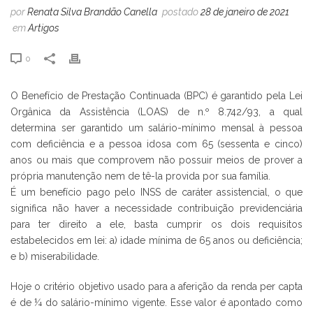
por
Renata Silva Brandão Canella
postado
28 de janeiro de 2021
em
Artigos
0
O Benefício de Prestação Continuada (BPC) é garantido pela Lei
Orgânica da Assistência (LOAS) de n.º 8.742/93, a qual
determina ser garantido um salário-mínimo mensal à pessoa
com deficiência e a pessoa idosa com 65 (sessenta e cinco)
anos ou mais que comprovem não possuir meios de prover a
própria manutenção nem de tê-la provida por sua família.
É um benefício pago pelo INSS de caráter assistencial, o que
significa não haver a necessidade contribuição previdenciária
para ter direito a ele, basta cumprir os dois requisitos
estabelecidos em lei: a) idade mínima de 65 anos ou deficiência;
e b) miserabilidade.
Hoje o critério objetivo usado para a aferição da renda per capta
é de ¼ do salário-mínimo vigente. Esse valor é apontado como