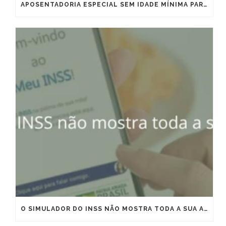
APOSENTADORIA ESPECIAL SEM IDADE MÍNIMA PARA MARÍTIMOS E OFFSHORE: VITÓRIA IMPORTANTE, MAS QUE EXIGE ESTRATÉGIA
O SIMULADOR DO INSS NÃO MOSTRA TODA A SUA APOSENTADORIA