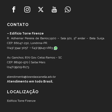
CONTATO
– Edifício Torre Firenze
R. Adhemar Pereira de Barros,1500 – Sala 501, 5º andar – Bela Suíça.
CEP: 86047-250, Londrina-PR.
(043) 3344-3057 – (
(43) 99143-1663
Av. Ganchos, 870 Gov. Celso Ramos – SC
CEP: 88190-970 |
Saiba Mais
(047) 99219-8173
atendimento@brandaocanella.adv.br
Atendimento em todo Brasil.
LOCALIZAÇÃO
Edifício Torre Firenze