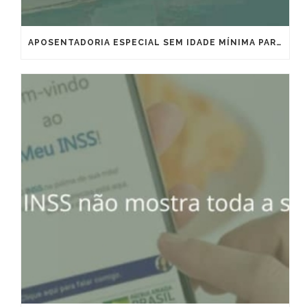
APOSENTADORIA ESPECIAL SEM IDADE MÍNIMA PARA MARÍTIMOS E OFFSHORE: VITÓRIA IMPORTANTE, MAS QUE EXIGE ESTRATÉGIA