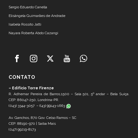
Sergio Eduardo Canella
Elisângela Guimarães de Andrade
Isabela Rossito Jatti
Nayara Roberta Abdo Cazangi
CONTATO
– Edifício Torre Firenze
R. Adhemar Pereira de Barros,1500 – Sala 501, 5º andar – Bela Suíça.
CEP: 86047-250, Londrina-PR.
(043) 3344-3057 – (
(43) 99143-1663
Av. Ganchos, 870 Gov. Celso Ramos – SC
CEP: 88190-970 |
Saiba Mais
(047) 99219-8173