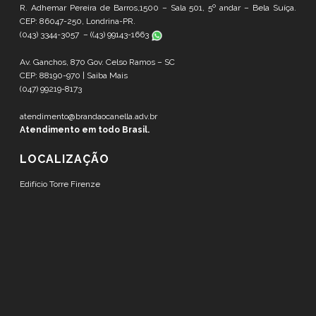
R. Adhemar Pereira de Barros,1500 – Sala 501, 5º andar – Bela Suíça.
CEP: 86047-250, Londrina-PR.
(043) 3344-3057 – (
(43) 99143-1663
Av. Ganchos, 870 Gov. Celso Ramos – SC
CEP: 88190-970 |
Saiba Mais
(047) 99219-8173
atendimento@brandaocanella.adv.br
Atendimento em todo Brasil.
LOCALIZAÇÃO
Edifício Torre Firenze