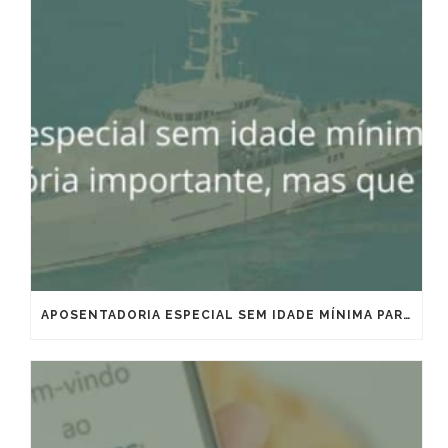
APOSENTADORIA ESPECIAL SEM IDADE MÍNIMA PARA MARÍTIMOS E OFFSHORE: VITÓRIA IMPORTANTE, MAS QUE EXIGE ESTRATÉGIA