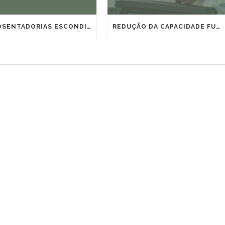
6 APOSENTADORIAS ESCONDIDAS QUE O SIMULADOR DO INSS NÃO MOSTRA, VEJA QUAIS SÃO!
REDUÇÃO DA CAPACIDADE FUNCIONAL: QUANDO O AUXÍLIO-ACIDENTE REVELA MAIS DO QUE UM BENEFÍCIO