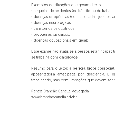
Exemplos de situações que geram direito:
• sequelas de acidentes (de trânsito ou de trabalho
• doenças ortopédicas (coluna, quadris, joelhos, a
• doenças neurológicas;
• transtornos psiquiátricos;
• problemas cardíacos;
• doenças ocupacionais em geral;
Esse exame não avalia se a pessoa está “incapacit
se trabalha com dificuldade.
Resumo para o leitor: a
perícia biopsicossocial
aposentadoria antecipada por deficiência. É 
trabalhando, mas com limitações que devem ser re
Renata Brandão Canella, advogada.
www.brandaocanella.adv.br