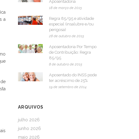
Aposentadoria
18 de março de 2015
ica
Regra 85/95 e atividade
s a
especial (insalubre e/ou
perigosa)
28 de outubro de 2015
Aposentadoria Por Tempo
de Contribuição: Regra
smo
85/95
que
8 de outubro de 2015
Aposentado do INSS pode
ter acréscimo de 25%
 de
19 de setembro de 2014
sta
ARQUIVOS
julho 2026
junho 2026
ais
maio 2026