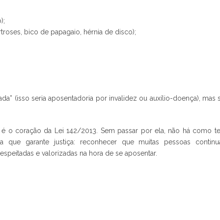
);
rtroses, bico de papagaio, hérnia de disco);
ada” (isso seria aposentadoria por invalidez ou auxílio-doença), mas 
é o coração da Lei 142/2013. Sem passar por ela, não há como te
ela que garante justiça: reconhecer que muitas pessoas contin
speitadas e valorizadas na hora de se aposentar.