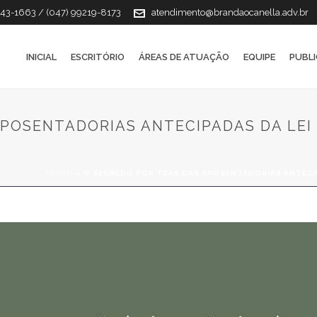
143-1663 / (047) 99219-8173
atendimento@brandaocanella.adv.br
INICIAL
ESCRITÓRIO
ÁREAS DE ATUAÇÃO
EQUIPE
PUBL
POSENTADORIAS ANTECIPADAS DA LEI 1
INÍCIO
»
O SEGREDO POR TRÁS DAS APOSENTADORIAS ANTECIPA