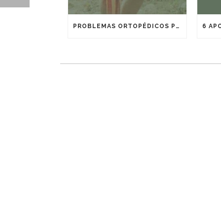
PROBLEMAS ORTOPÉDICOS PODEM ANTECIPAR A APOSENTADORIA ALÉM DE GERAR OUTROS BENEFÍCIOS DO INSS