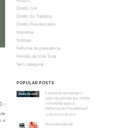
Artigos
Direito Civil
Direito do Trabalho
Direito Previdenciário
Imprensa
Notícias
Reforma da previdência
Revisão da Vida Toda
Sem categoria
POPULAR POSTS
É possível aumentar o
valor da pensão por morte
concedida após a
0
Reforma da Previdência?
 de
29 de março de 2022
u a
Nova Revisão de