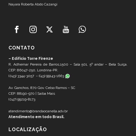
Nayara Roberta Abdo Cazangi
CONTATO
– Edifício Torre Firenze
R. Adhemar Pereira de Barros,1500 – Sala 501, 5º andar – Bela Suíça.
CEP: 86047-250, Londrina-PR.
(043) 3344-3057 – (
(43) 99143-1663
Av. Ganchos, 870 Gov. Celso Ramos – SC
CEP: 88190-970 |
Saiba Mais
(047) 99219-8173
atendimento@brandaocanella.adv.br
Atendimento em todo Brasil.
LOCALIZAÇÃO