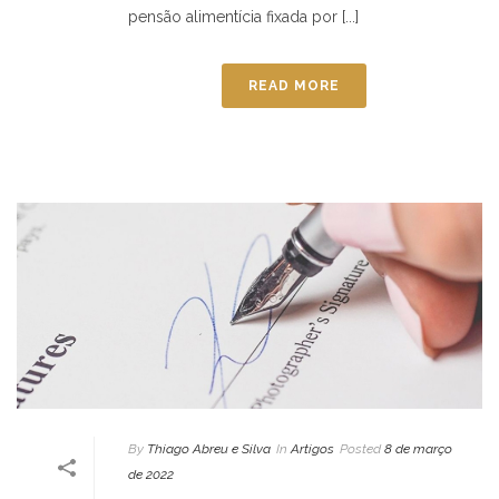
pensão alimentícia fixada por [...]
READ MORE
By
Thiago Abreu e Silva
In
Artigos
Posted
8 de março
de 2022