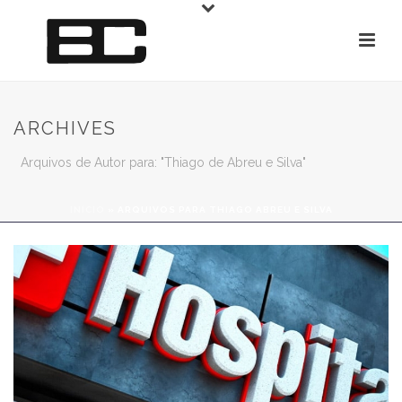
ARCHIVES
Arquivos de Autor para: "Thiago de Abreu e Silva"
INÍCIO
»
ARQUIVOS PARA THIAGO ABREU E SILVA