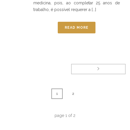
medicina, pois, ao completar 25 anos de
trabalho, é possível requerer a [...]
READ MORE
1
2
page
1
of
2