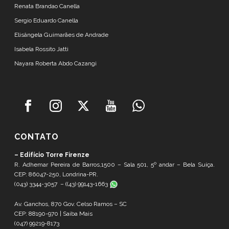
Renata Brandao Canella
Sergio Eduardo Canella
Elisângela Guimarães de Andrade
Isabela Rossito Jatti
Nayara Roberta Abdo Cazangi
CONTATO
– Edifício Torre Firenze
R. Adhemar Pereira de Barros,1500 – Sala 501, 5º andar – Bela Suíça.
CEP: 86047-250, Londrina-PR.
(043) 3344-3057 – (
(43) 99143-1663
Av. Ganchos, 870 Gov. Celso Ramos – SC
CEP: 88190-970 |
Saiba Mais
(047) 99219-8173