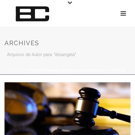
ARCHIVES
Arquivos de Autor para: "elisangela"
INÍCIO
»
ARQUIVOS PARA ELISÂNGELA GUIMARÃES DE ANDRADE