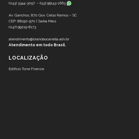
(043) 3344-3057 – (
(43) 99143-1663
Av. Ganchos, 870 Gov. Celso Ramos – SC
CEP: 88190-970 |
Saiba Mais
(047) 99219-8173
atendimento@brandaocanella.adv.br
Atendimento em todo Brasil.
LOCALIZAÇÃO
Edifício Torre Firenze