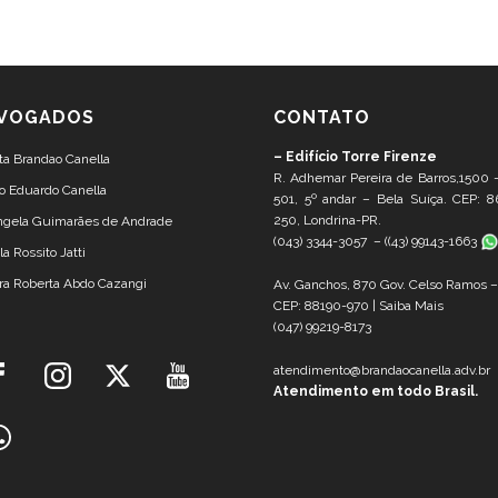
VOGADOS
CONTATO
– Edifício Torre Firenze
ta Brandao Canella
R. Adhemar Pereira de Barros,1500 
o Eduardo Canella
501, 5º andar – Bela Suíça. CEP: 8
250, Londrina-PR.
ângela Guimarães de Andrade
(043) 3344-3057 – (
(43) 99143-1663
la Rossito Jatti
ra Roberta Abdo Cazangi
Av. Ganchos, 870 Gov. Celso Ramos 
CEP: 88190-970 |
Saiba Mais
(047) 99219-8173
atendimento@brandaocanella.adv.br
Atendimento em todo Brasil.