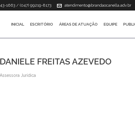
143-1663 / (047) 99219-8173
atendimento@brandaocanella.adv.br
INICIAL
ESCRITÓRIO
ÁREAS DE ATUAÇÃO
EQUIPE
PUBL
DANIELE FREITAS AZEVEDO
Assessora Jurídica